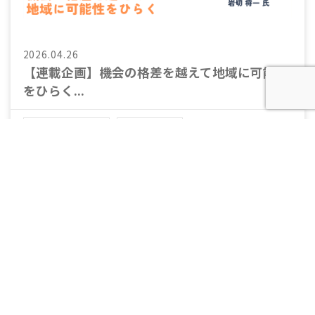
2026.04.26
【連載企画】機会の格差を越えて地域に可能性
をひらく...
会員・協力団体
会員の活動
官⺠で取り組む地方創生の秘訣
生まれた場所によって、その人の可能性や挑戦の
機会が左右されてしまう——。